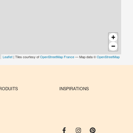
+
−
Leaflet
| Tiles courtesy of
OpenStreetMap France
— Map data ©
OpenStreetMap
RODUITS
INSPIRATIONS