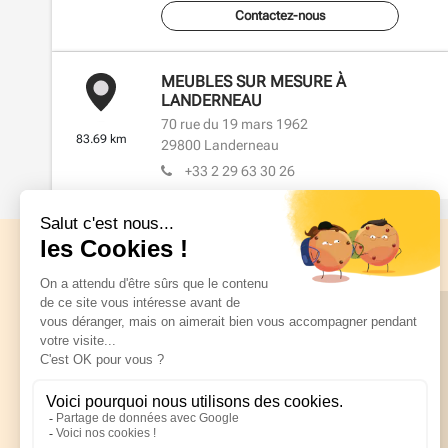
Contactez-nous
MEUBLES SUR MESURE À
LANDERNEAU
70 rue du 19 mars 1962
83.69 km
29800
Landerneau
+33 2 29 63 30 26
Fermé
En savoir plus
Prendre rendez-
Contactez-nous
vous
S’INSPIRER
MEUBLES SUR MESURE À
Une source d’inspiration pour
QUIMPER
votre intérieur
14-16 place Terre au Duc
94.18 km
29000
Quimper
Télécharger le catalogue
+33 2 98 53 37 48