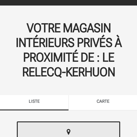
VOTRE MAGASIN
INTÉRIEURS PRIVÉS À
PROXIMITÉ DE :
LE
RELECQ-KERHUON
LISTE
CARTE