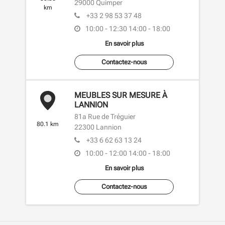
29000
Quimper
km
+33 2 98 53 37 48
10:00 - 12:30
14:00 - 18:00
En savoir plus
Contactez-nous
MEUBLES SUR MESURE À
LANNION
81a Rue de Tréguier
80.1 km
22300
Lannion
+33 6 62 63 13 24
10:00 - 12:00
14:00 - 18:00
En savoir plus
Contactez-nous