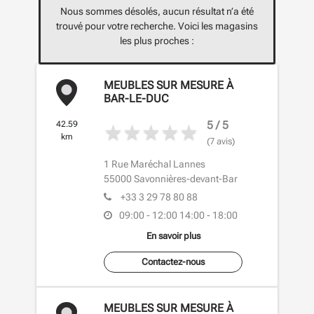
Nous sommes désolés, aucun résultat n’a été
trouvé pour votre recherche. Voici les magasins
les plus proches :
MEUBLES SUR MESURE À
BAR-LE-DUC
5 / 5
42.59
km
(7 avis)
1 Rue Maréchal Lannes
55000
Savonnières-devant-Bar
+33 3 29 78 80 88
09:00 - 12:00
14:00 - 18:00
En savoir plus
Contactez-nous
MEUBLES SUR MESURE À