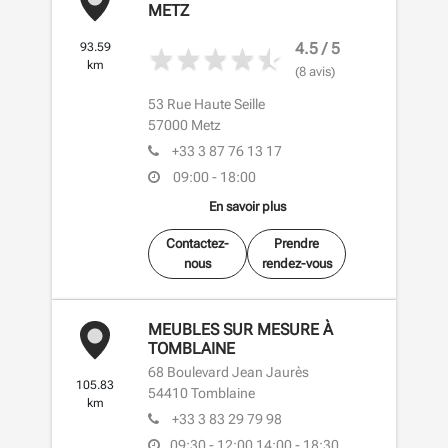
METZ
4.5 / 5
93.59
km
(8 avis)
53 Rue Haute Seille
57000
Metz
+33 3 87 76 13 17
09:00 - 18:00
En savoir plus
Contactez-
Prendre
nous
rendez-vous
MEUBLES SUR MESURE À
TOMBLAINE
68 Boulevard Jean Jaurès
105.83
54410
Tomblaine
km
+33 3 83 29 79 98
09:30 - 12:00
14:00 - 18:30