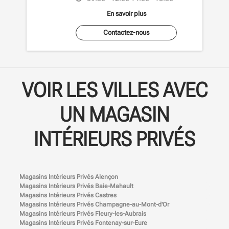
En savoir plus
Contactez-nous
VOIR LES VILLES AVEC
UN MAGASIN
INTÉRIEURS PRIVÉS
Magasins Intérieurs Privés Alençon
Magasins Intérieurs Privés Baie-Mahault
Magasins Intérieurs Privés Castres
Magasins Intérieurs Privés Champagne-au-Mont-d'Or
Magasins Intérieurs Privés Fleury-les-Aubrais
Magasins Intérieurs Privés Fontenay-sur-Eure