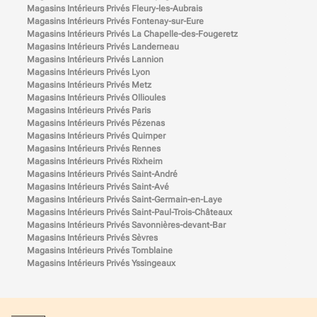
Magasins Intérieurs Privés Fleury-les-Aubrais
Magasins Intérieurs Privés Fontenay-sur-Eure
Magasins Intérieurs Privés La Chapelle-des-Fougeretz
Magasins Intérieurs Privés Landerneau
Magasins Intérieurs Privés Lannion
Magasins Intérieurs Privés Lyon
Magasins Intérieurs Privés Metz
Magasins Intérieurs Privés Ollioules
Magasins Intérieurs Privés Paris
Magasins Intérieurs Privés Pézenas
Magasins Intérieurs Privés Quimper
Magasins Intérieurs Privés Rennes
Magasins Intérieurs Privés Rixheim
Magasins Intérieurs Privés Saint-André
Magasins Intérieurs Privés Saint-Avé
Magasins Intérieurs Privés Saint-Germain-en-Laye
Magasins Intérieurs Privés Saint-Paul-Trois-Châteaux
Magasins Intérieurs Privés Savonnières-devant-Bar
Magasins Intérieurs Privés Sèvres
Magasins Intérieurs Privés Tomblaine
Magasins Intérieurs Privés Yssingeaux