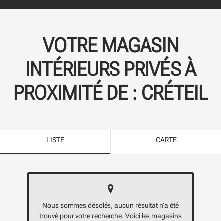
VOTRE MAGASIN
INTÉRIEURS PRIVÉS À
PROXIMITÉ DE :
CRÉTEIL
LISTE
CARTE
Nous sommes désolés, aucun résultat n’a été
trouvé pour votre recherche. Voici les magasins