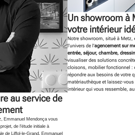
Un showroom à M
votre intérieur id
Notre showroom, situé à Metz, es
l’univers de l’
agencement sur m
entrée, séjour, chambre, dressin
visualiser des solutions concrè
cloisons, mobilier fonctionnel 
répondre aux besoins de votre q
matériauthèque et laissez-vous 
intérieur qui vous ressemble, a
re au service de
gement
Metz, Emmanuel Mendonça vous
jet, de l’étude initiale à
sanale de Liffol-le-Grand, Emmanuel