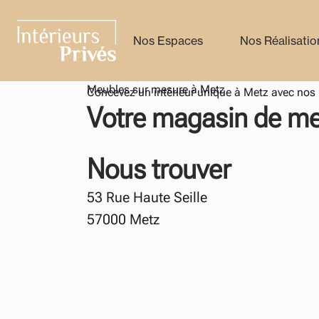
Nos Espaces
Nos Réalisatio
Intérieurs Privés
Intérieurs privés
Meubles sur mesure à
Metz
Concevez un intérieur unique à Metz avec nos 
Votre magasin de me
Nous trouver
53 Rue Haute Seille
57000
Metz