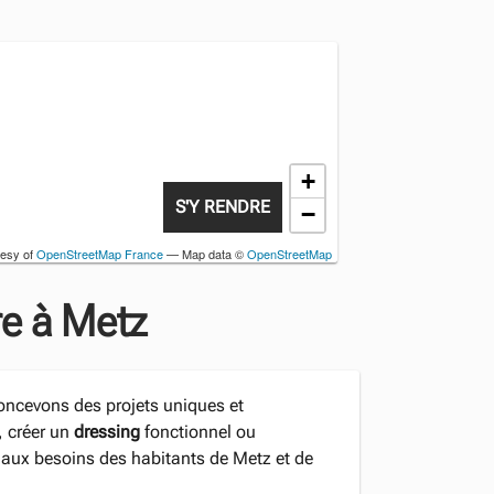
+
S'Y RENDRE
−
tesy of
OpenStreetMap France
— Map data ©
OpenStreetMap
e à Metz
oncevons des projets uniques et
, créer un
dressing
fonctionnel ou
aux besoins des habitants de Metz et de